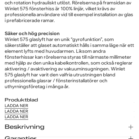
Industri
och rotation hydrauliskt utlöst. Rörelserna på framsidan av
säkerhet
08-97 04 80
Winlet 575 fönsterhiss är 100% linjär, vilket krävs av
och
Göteborg
professionella användare vid till exempel installation av glas
offentlig
031-23 07 20
i prefabricerade ramar.
sektor
Företag
Säker och hög precision
Privatpersoner
Winlet 575 glaslyft har en unik “gyrofunktion”, som
säkerställer att glaset automatiskt hålls i samma läge när ett
element lyfts med huvudarmen. Liksom andra
fönsterhissar kan rörelserna styras till närmaste millimeter
med hjälp av den unika kabelkontrollen, som också reglerar
aktivering / avaktivering av vakuuminsugningen. Winlet
575 glaslyft har varit den valfria utrustningen bland
professionella glasrar / fönsterinstallatörer och
uthyrningsföretag i många år.
Produktblad
LADDA NER
LADDA NER
LADDA NER
Beskrivning
Garantier