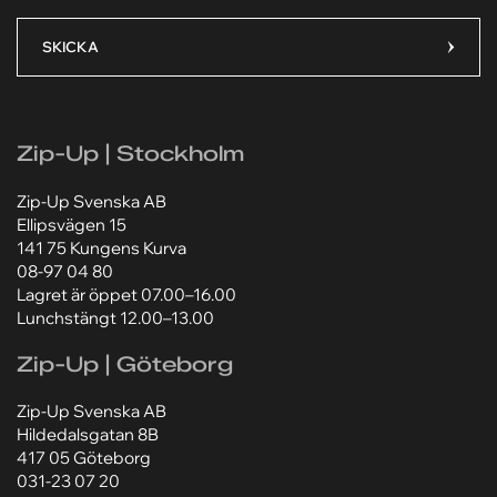
Jag godkänner att mina personuppgifter behandlas
Jag godkänner att mina personuppgifter behandlas
enligt Zip-Ups
enligt Zip-Ups
integritetspolicy
integritetspolicy
.
.
SKICKA
Zip-Up | Stockholm
Zip-Up Svenska AB
Ellipsvägen 15
141 75 Kungens Kurva
08-97 04 80
Lagret är öppet 07.00–16.00
Lunchstängt 12.00–13.00
Zip-Up | Göteborg
Zip-Up Svenska AB
Hildedalsgatan 8B
417 05 Göteborg
031-23 07 20