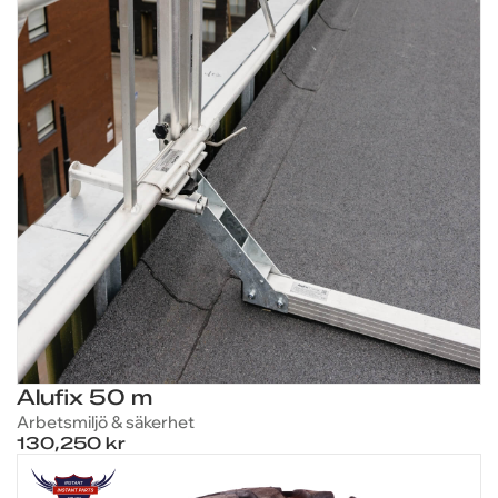
Industri
säkerhet
08-97 04 80
och
Göteborg
offentlig
031-23 07 20
sektor
Företag
Privatpersoner
Alufix 50 m
Arbetsmiljö & säkerhet
130,250 kr