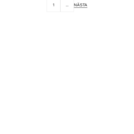
NÄSTA
1
...