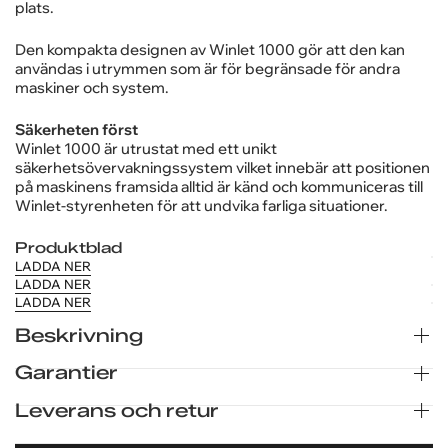
Industri
säkerhet
08-97 04 80
och
Användarvänlig, kompakt design
Göteborg
offentlig
Winlet 1000 har en lyftkapacitet på 1000 kg och den unika
031-23 07 20
servostyrningen gör det extremt lätt att manövrera på
sektor
plats.
Företag
Privatpersoner
Den kompakta designen av Winlet 1000 gör att den kan
användas i utrymmen som är för begränsade för andra
maskiner och system.
Säkerheten först
Winlet 1000 är utrustat med ett unikt
säkerhetsövervakningssystem vilket innebär att positionen
på maskinens framsida alltid är känd och kommuniceras till
Winlet-styrenheten för att undvika farliga situationer.
Produktblad
LADDA NER
LADDA NER
LADDA NER
Beskrivning