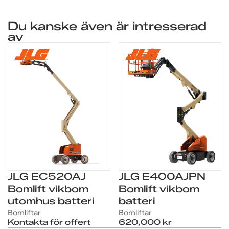
defekter/garantiärenden, vänligen kontakta info@zipup.se
för snabb hantering.
Du kanske även är intresserad
av
JLG EC520AJ
JLG E400AJPN
Bomlift vikbom
Bomlift vikbom
FRÅGOR OM PRODUKTEN?
FRÅGOR OM PRODUKTEN?
Vi hjälper dig med pris,
Vi hjälper dig med pris,
utomhus batteri
batteri
Bomliftar
Bomliftar
leverans och finansiering
leverans och finansiering
Kontakta för offert
620,000 kr