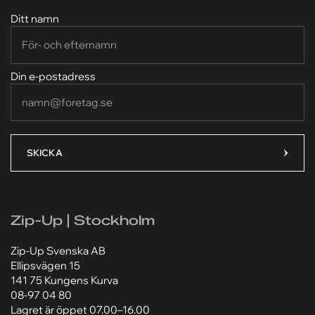
Din e-postadress*
Din e-postadress*
Ditt namn
Ditt meddelande*
Ditt meddelande*
Din e-postadress
SKICKA
Lägg till bilaga
Lägg till bilaga
Välj fil
Välj fil
Zip-Up | Stockholm
Jag godkänner att mina personuppgifter behandlas
Jag godkänner att mina personuppgifter behandlas
enligt Zip-Ups
enligt Zip-Ups
integritetspolicy
integritetspolicy
.
.
Zip-Up Svenska AB
Ellipsvägen 15
141 75 Kungens Kurva
08-97 04 80
Lagret är öppet 07.00–16.00