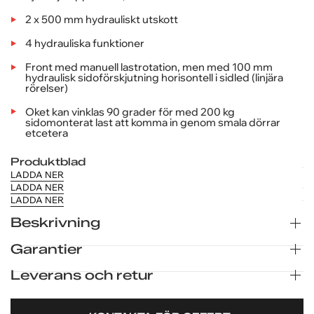
TL = Terränglyft med stora och breda däck
Industri
säkerhet
08-97 04 80
och
Maskin total bredde endast 860 mm
Göteborg
offentlig
031-23 07 20
sektor
Lyfthöjd upp till to 3,465 horisontalt
Företag
2 x 500 mm hydrauliskt utskott
Privatpersoner
4 hydrauliska funktioner
Front med manuell lastrotation, men med 100 mm
hydraulisk sidoförskjutning horisontell i sidled (linjära
rörelser)
Oket kan vinklas 90 grader för med 200 kg
sidomonterat last att komma in genom smala dörrar
etcetera
Produktblad
LADDA NER
LADDA NER
LADDA NER
Beskrivning
Garantier