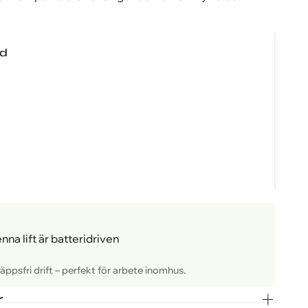
ad
nna lift är batteridriven
äppsfri drift – perfekt för arbete inomhus.
onuppgifter behandlas enligt Zip-Ups
onuppgifter behandlas enligt Zip-Ups
r