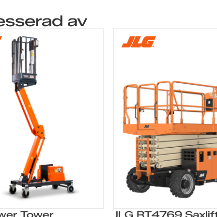
esserad av
wer Tower
JLG RT4769 Saxlif