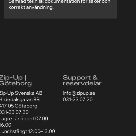
Samlad teknisk dokumentation för säker och
korrekt användning.
Zip-Up |
Support &
Göteborg
reservdelar
Zip-Up Svenska AB
info@zipup.se
Hildedalsgatan 8B
031-23 07 20
417 05 Göteborg
031-23 07 20
Lagret är öppet 07.00–
16.00
Lunchstängt 12.00–13.00