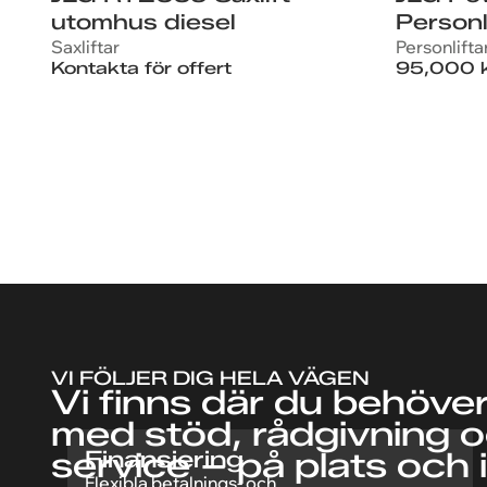
utomhus diesel
Personl
Saxliftar
Personlifta
Kontakta för offert
95,000 
VI FÖLJER DIG HELA VÄGEN
Vi finns där du behöve
med stöd, rådgivning 
Finansiering
service – på plats och i 
Flexibla betalnings- och