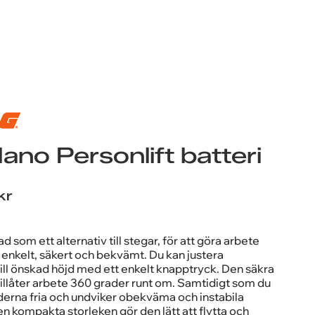
nings-
ano Personlift batteri
g
er
ER
kr
 som ett alternativ till stegar, för att göra arbete
m, enkelt, säkert och bekvämt. Du kan justera
ill önskad höjd med ett enkelt knapptryck. Den säkra
illåter arbete 360 grader runt om. Samtidigt som du
derna fria och undviker obekväma och instabila
en kompakta storleken gör den lätt att flytta och