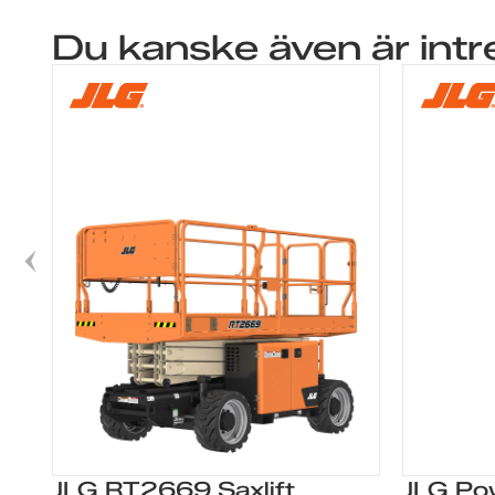
Du kanske även är intr
JLG RT2669 Saxlift
JLG Po