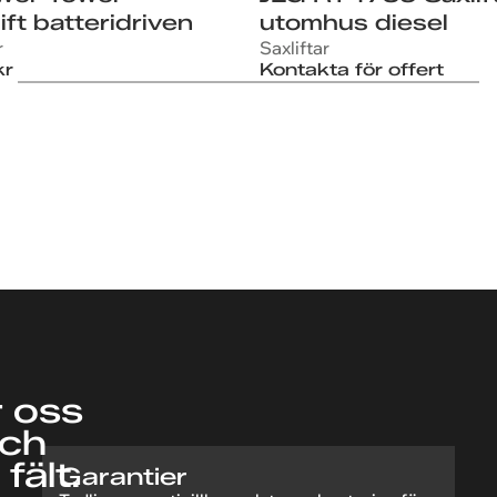
ift batteridriven
utomhus diesel
r
Saxliftar
kr
Kontakta för offert
r oss
och
fält.
Garantier