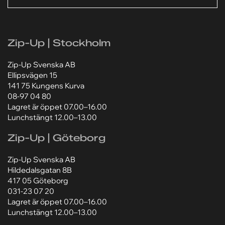
Ditt meddelande*
Ditt meddelande*
SKICKA
Zip-Up | Stockholm
Lägg till bilaga
Lägg till bilaga
Zip-Up Svenska AB
Välj fil
Välj fil
Ellipsvägen 15
141 75 Kungens Kurva
Jag godkänner att mina personuppgifter behandlas
Jag godkänner att mina personuppgifter behandlas
08-97 04 80
enligt Zip-Ups
enligt Zip-Ups
integritetspolicy
integritetspolicy
.
.
Lagret är öppet 07.00–16.00
Lunchstängt 12.00–13.00
Zip-Up | Göteborg
Zip-Up Svenska AB
Hildedalsgatan 8B
417 05 Göteborg