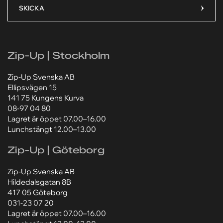
Ditt meddelande*
Ditt meddelande*
SKICKA
Zip-Up | Stockholm
Lägg till bilaga
Lägg till bilaga
Zip-Up Svenska AB
Välj fil
Välj fil
Ellipsvägen 15
Jag godkänner att mina personuppgifter behandlas
Jag godkänner att mina personuppgifter behandlas
141 75 Kungens Kurva
enligt Zip-Ups
enligt Zip-Ups
integritetspolicy
integritetspolicy
.
.
08-97 04 80
Lagret är öppet 07.00–16.00
Lunchstängt 12.00–13.00
Zip-Up | Göteborg
Zip-Up Svenska AB
Hildedalsgatan 8B