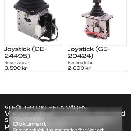
Joystick (GE-
Joystick (GE-
24495)
20424)
Reservdelar
Reservdelar
FRÅGOR OM PRODUKTEN?
FRÅGOR OM PRODUKTEN?
3,590 kr
2,690 kr
Vi hjälper dig med pris,
Vi hjälper dig med pris,
leverans och finansiering
leverans och finansiering
för
för
Stödbenshållare
Stödbenshållare
Singel 600X600X60
Singel 600X600X60