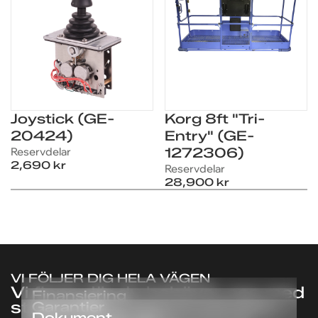
Joystick (GE-
Korg 8ft "Tri-
20424)
Entry" (GE-
Reservdelar
1272306)
2,690 kr
Reservdelar
FRÅGOR OM PRODUKTEN?
FRÅGOR OM PRODUKTEN?
28,900 kr
Vi hjälper dig med pris,
Vi hjälper dig med pris,
leverans och finansiering
leverans och finansiering
för
för
Kretskort / Membran
Kretskort / Membran
LCB (GE-137562)
LCB (GE-137562)