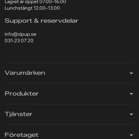
Zip-Up Svenska AB
Hildedalsgatan 8B
417 05 Göteborg
031-23 07 20
Lagret är öppet 07.00–16.00
Lunchstängt 12.00–13.00
Support & reservdelar
info@zipup.se
031-23 07 20
Varumärken
Produkter