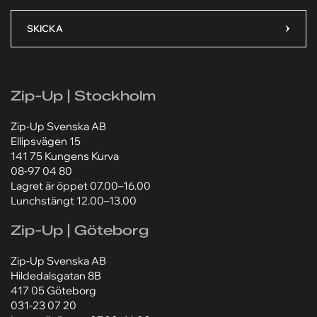
Din e-postadress
Ditt meddelande*
Ditt meddelande*
SKICKA
Lägg till bilaga
Lägg till bilaga
Zip-Up | Stockholm
Välj fil
Välj fil
Zip-Up Svenska AB
Ellipsvägen 15
Jag godkänner att mina personuppgifter behandlas
Jag godkänner att mina personuppgifter behandlas
enligt Zip-Ups
enligt Zip-Ups
integritetspolicy
integritetspolicy
.
.
141 75 Kungens Kurva
08-97 04 80
Lagret är öppet 07.00–16.00
Lunchstängt 12.00–13.00
Zip-Up | Göteborg