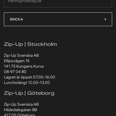
Ditt meddelande*
Ditt meddelande*
SKICKA
Zip-Up | Stockholm
Lägg till bilaga
Lägg till bilaga
Zip-Up Svenska AB
Välj fil
Välj fil
Ellipsvägen 15
141 75 Kungens Kurva
Jag godkänner att mina personuppgifter behandlas
Jag godkänner att mina personuppgifter behandlas
08-97 04 80
enligt Zip-Ups
enligt Zip-Ups
integritetspolicy
integritetspolicy
.
.
Lagret är öppet 07.00–16.00
Lunchstängt 12.00–13.00
Zip-Up | Göteborg
Zip-Up Svenska AB
Hildedalsgatan 8B
417 05 Göteborg