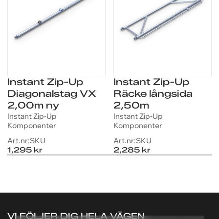
Instant Zip-Up
Instant Zip-Up
Diagonalstag VX
Räcke långsida
2,00m ny
2,50m
Instant Zip-Up
Instant Zip-Up
FRÅGOR OM PRODUKTEN?
FRÅGOR OM PRODUKTEN?
Komponenter
Komponenter
Vi hjälper dig med pris,
Vi hjälper dig med pris,
Art.nr:
SKU
Art.nr:
SKU
leverans och finansiering
leverans och finansiering
1,295 kr
2,285 kr
för
för
Instant Zip-Up
Instant Zip-Up