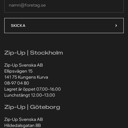
Din e-postadress*
Din e-postadress*
Din e-postadress
Ditt meddelande*
Ditt meddelande*
SKICKA
Lägg till bilaga
Lägg till bilaga
Zip-Up | Stockholm
Välj fil
Välj fil
Zip-Up Svenska AB
Jag godkänner att mina personuppgifter behandlas
Jag godkänner att mina personuppgifter behandlas
Ellipsvägen 15
enligt Zip-Ups
enligt Zip-Ups
integritetspolicy
integritetspolicy
.
.
141 75 Kungens Kurva
08-97 04 80
Lagret är öppet 07.00–16.00
Lunchstängt 12.00–13.00