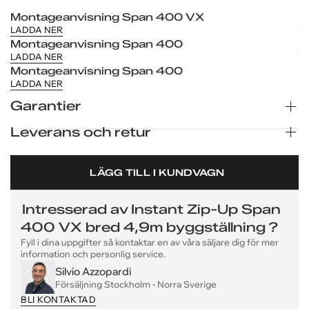
Montageanvisning Span 400 VX
LADDA NER
Montageanvisning Span 400
LADDA NER
Montageanvisning Span 400
LADDA NER
Garantier
Leverans och retur
Instant / Zip-Up aluminiumställningar har en produktgaranti
på 10 år på Ribgrip, som skyddar mot defekter i material
Leverans:
och svetsar vid korrekt montering, samt en livstidsgaranti
LÄGG TILL I KUNDVAGN
på alla svetsfogar.
Våra byggställningar skickas som kompletta paket redo för
montering. Mindre beställningar levereras med
företagspaket inom en eller ett par arbetsdagar. Större
Intresserad av
Instant Zip-Up Span
volymer skickas som styckegods/pallgods. Leverans sker
400 VX bred 4,9m byggställning
?
till angiven gatuadress.
Fyll i dina uppgifter så kontaktar en av våra säljare dig för mer
information och personlig service.
Returer / Ångerrätt:
Silvio Azzopardi
Du har öppet köp på omonterade byggställningar i
Försäljning Stockholm - Norra Sverige
obruten/originalförpackning. Kontakta info@zipup.se före
BLI KONTAKTAD
FRÅGOR OM PRODUKTEN?
FRÅGOR OM PRODUKTEN?