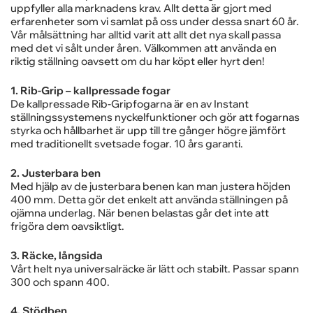
Industri
uppfyller alla marknadens krav. Allt detta är gjort med
säkerhet
08-97 04 80
och
erfarenheter som vi samlat på oss under dessa snart 60 år.
Göteborg
Vår målsättning har alltid varit att allt det nya skall passa
offentlig
031-23 07 20
med det vi sålt under åren. Välkommen att använda en
sektor
riktig ställning oavsett om du har köpt eller hyrt den!
Företag
Privatpersoner
1. Rib-Grip – kallpressade fogar
De kallpressade Rib-Gripfogarna är en av Instant
ställningssystemens nyckelfunktioner och gör att fogarnas
styrka och hållbarhet är upp till tre gånger högre jämfört
med traditionellt svetsade fogar. 10 års garanti.
2. Justerbara ben
Med hjälp av de justerbara benen kan man justera höjden
400 mm. Detta gör det enkelt att använda ställningen på
ojämna underlag. När benen belastas går det inte att
frigöra dem oavsiktligt.
3. Räcke, långsida
Vårt helt nya universalräcke är lätt och stabilt. Passar spann
300 och spann 400.
4. Stödben