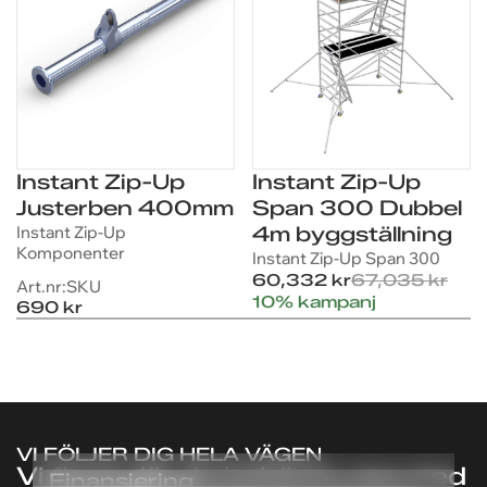
Instant Zip-Up
Instant Zip-Up
Justerben 400mm
Span 300 Dubbel
Instant Zip-Up
4m byggställning
Komponenter
Instant Zip-Up Span 300
FRÅGOR OM PRODUKTEN?
FRÅGOR OM PRODUKTEN?
60,332 kr
67,035 kr
Vi hjälper dig med pris,
Vi hjälper dig med pris,
Art.nr:
SKU
10% kampanj
690 kr
leverans och finansiering
leverans och finansiering
för
för
Instant Zip-Up
Instant Zip-Up
Diagonalstag VX 2,50m
Diagonalstag VX 2,50m