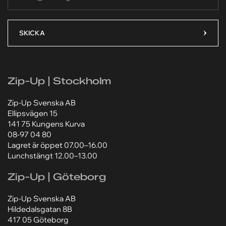
Din e-postadress
Ditt meddelande*
Ditt meddelande*
SKICKA
Zip-Up | Stockholm
Lägg till bilaga
Lägg till bilaga
Välj fil
Välj fil
Zip-Up Svenska AB
Ellipsvägen 15
Jag godkänner att mina personuppgifter behandlas
Jag godkänner att mina personuppgifter behandlas
141 75 Kungens Kurva
enligt Zip-Ups
enligt Zip-Ups
integritetspolicy
integritetspolicy
.
.
08-97 04 80
Lagret är öppet 07.00–16.00
Lunchstängt 12.00–13.00
Zip-Up | Göteborg