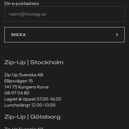
Din e-postadress
Ditt meddelande*
Ditt meddelande*
SKICKA
Lägg till bilaga
Lägg till bilaga
Zip-Up | Stockholm
Välj fil
Välj fil
Zip-Up Svenska AB
Ellipsvägen 15
Jag godkänner att mina personuppgifter behandlas
Jag godkänner att mina personuppgifter behandlas
enligt Zip-Ups
enligt Zip-Ups
integritetspolicy
integritetspolicy
.
.
141 75 Kungens Kurva
08-97 04 80
Lagret är öppet 07.00–16.00
Lunchstängt 12.00–13.00
Zip-Up | Göteborg