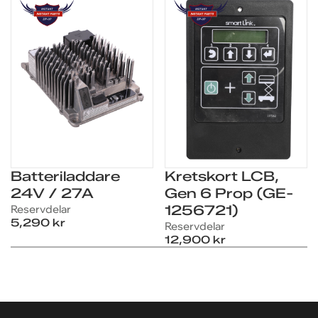
Batteriladdare
Kretskort LCB,
24V / 27A
Gen 6 Prop (GE-
Reservdelar
1256721)
5,290 kr
Reservdelar
FRÅGOR OM PRODUKTEN?
FRÅGOR OM PRODUKTEN?
12,900 kr
Vi hjälper dig med pris,
Vi hjälper dig med pris,
leverans och finansiering
leverans och finansiering
för
för
Hjul "Non-Marking"
Hjul "Non-Marking"
(GE-105454)
(GE-105454)