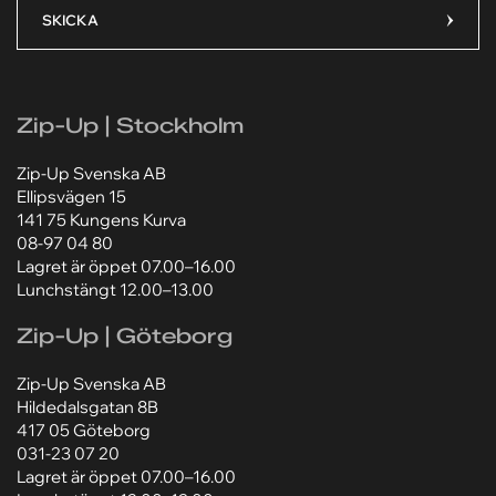
Ditt meddelande*
Ditt meddelande*
SKICKA
Zip-Up | Stockholm
Lägg till bilaga
Lägg till bilaga
Zip-Up Svenska AB
Välj fil
Välj fil
Ellipsvägen 15
Jag godkänner att mina personuppgifter behandlas
Jag godkänner att mina personuppgifter behandlas
141 75 Kungens Kurva
enligt Zip-Ups
enligt Zip-Ups
integritetspolicy
integritetspolicy
.
.
08-97 04 80
Lagret är öppet 07.00–16.00
Lunchstängt 12.00–13.00
Zip-Up | Göteborg
Zip-Up Svenska AB
Hildedalsgatan 8B