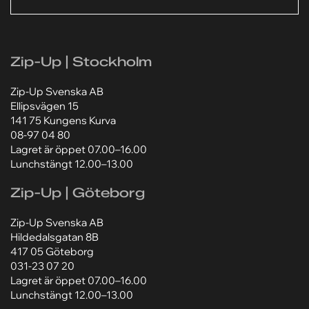
Ditt meddelande*
Ditt meddelande*
SKICKA
Zip-Up | Stockholm
Lägg till bilaga
Lägg till bilaga
Zip-Up Svenska AB
Välj fil
Välj fil
Ellipsvägen 15
141 75 Kungens Kurva
Jag godkänner att mina personuppgifter behandlas
Jag godkänner att mina personuppgifter behandlas
08-97 04 80
enligt Zip-Ups
enligt Zip-Ups
integritetspolicy
integritetspolicy
.
.
Lagret är öppet 07.00–16.00
Lunchstängt 12.00–13.00
Zip-Up | Göteborg
Zip-Up Svenska AB
Hildedalsgatan 8B
417 05 Göteborg