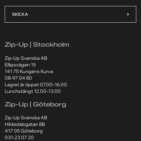
Ditt meddelande*
Ditt meddelande*
SKICKA
Zip-Up | Stockholm
Lägg till bilaga
Lägg till bilaga
Zip-Up Svenska AB
Ellipsvägen 15
Välj fil
Välj fil
141 75 Kungens Kurva
08-97 04 80
Jag godkänner att mina personuppgifter behandlas
Jag godkänner att mina personuppgifter behandlas
enligt Zip-Ups
enligt Zip-Ups
integritetspolicy
integritetspolicy
.
.
Lagret är öppet 07.00–16.00
Lunchstängt 12.00–13.00
Zip-Up | Göteborg
Zip-Up Svenska AB
Hildedalsgatan 8B
417 05 Göteborg
031-23 07 20