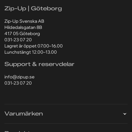
Zip-Up | Göteborg
Lägg till bilaga
Lägg till bilaga
Zip-Up Svenska AB
Välj fil
Välj fil
Hildedalsgatan 8B
417 05 Göteborg
Jag godkänner att mina personuppgifter behandlas
Jag godkänner att mina personuppgifter behandlas
031-23 07 20
enligt Zip-Ups
enligt Zip-Ups
integritetspolicy
integritetspolicy
.
.
Lagret är öppet 07.00–16.00
Lunchstängt 12.00–13.00
Support & reservdelar
info@zipup.se
031-23 07 20
Varumärken