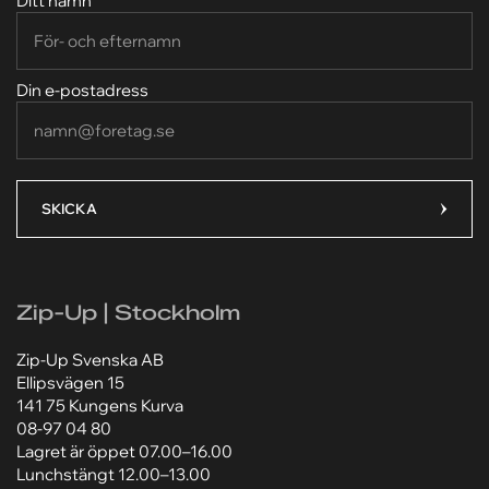
Ditt namn
031-23 07 20
031-23 07 20
Ditt namn*
Ditt namn*
Din e-postadress
Företag*
Företag*
Telefonnummer*
Telefonnummer*
SKICKA
Din e-postadress*
Din e-postadress*
Zip-Up | Stockholm
Ditt meddelande*
Ditt meddelande*
Zip-Up Svenska AB
Ellipsvägen 15
141 75 Kungens Kurva
08-97 04 80
Lagret är öppet 07.00–16.00
Lunchstängt 12.00–13.00