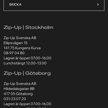
Ditt meddelande*
Ditt meddelande*
SKICKA
Zip-Up | Stockholm
Lägg till bilaga
Lägg till bilaga
Zip-Up Svenska AB
Välj fil
Välj fil
Ellipsvägen 15
Jag godkänner att mina personuppgifter behandlas
Jag godkänner att mina personuppgifter behandlas
141 75 Kungens Kurva
enligt Zip-Ups
enligt Zip-Ups
integritetspolicy
integritetspolicy
.
.
08-97 04 80
Lagret är öppet 07.00–16.00
Lunchstängt 12.00–13.00
Zip-Up | Göteborg
Zip-Up Svenska AB
Hildedalsgatan 8B