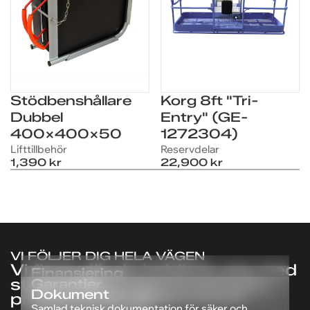
Stödbenshållare
Korg 8ft "Tri-
Dubbel
Entry" (GE-
400X400X50
1272304)
Lift­tillbehör
Reservdelar
FRÅGOR OM PRODUKTEN?
FRÅGOR OM PRODUKTEN?
1,390 kr
22,900 kr
Vi hjälper dig med pris,
Vi hjälper dig med pris,
leverans och finansiering
leverans och finansiering
för
för
Dämpare (GE-
Dämpare (GE-
28301)
28301)