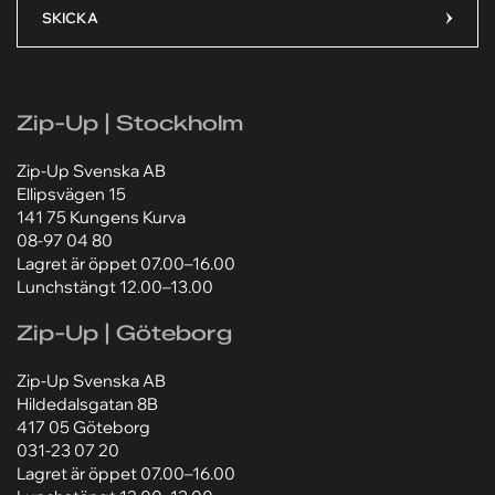
Ditt meddelande*
Ditt meddelande*
SKICKA
Zip-Up | Stockholm
Lägg till bilaga
Lägg till bilaga
Zip-Up Svenska AB
Välj fil
Välj fil
Ellipsvägen 15
Jag godkänner att mina personuppgifter behandlas
Jag godkänner att mina personuppgifter behandlas
141 75 Kungens Kurva
enligt Zip-Ups
enligt Zip-Ups
integritetspolicy
integritetspolicy
.
.
08-97 04 80
Lagret är öppet 07.00–16.00
Lunchstängt 12.00–13.00
Zip-Up | Göteborg
Zip-Up Svenska AB
Hildedalsgatan 8B